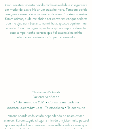
Procurei atendimento devido minha ansiedade e inseguranca
em mudar de pais e iniciar um trabalho novo. Tambem devido
inseguranca em relacao ao medo de aviao. Os atendimentos
foram otimos, pude me abrir e ter conversas enriquecedoras
que me ajudaram bastante na minha adaptacao aqui no meu
novo lar. Sou muito grato por toda ajuda e suporte durante
esse tempo; tenho certeza que foi essencial na minha
adaptacao positiva aqui. Super recomendo.
Christianne H S Kairalla
Paciente verificado
27 de janeiro de 2021 • Consulta marcada na
doctoralia.com.br• Local: Telemedicina • Teleconsulta
Amana aborda cada sessão dependendo de nosso estado
anímico. Ela conseguiu chegar a mim de um jeito muito pessoal
que me ajudo olhar coisas em mim e refletir sobre coisas que