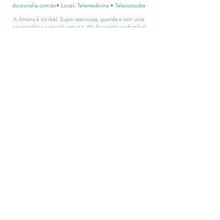
doctoralia.com.br• Local: Telemedicina • Teleconsulta
A Amana é incrível. Super atenciosa, querida e tem uma
característica especial: empatia. Me fez sentir confortável
desde o primeiro momento. Além disso, me fez apagar a
minha experiência ruim com a primeira psicóloga. Super
indico para todo mundo. Muito obrigada por ser essa
profissional excelente.
Jaqueline Priscila Marson
Paciente verificado
1 de julho de 2019Local: Consultório
Particular
Os depoimentos acima, foram
originalmente feitos na minha página
do Doctorália. Para consultar outros
acesse :
Depoimentos